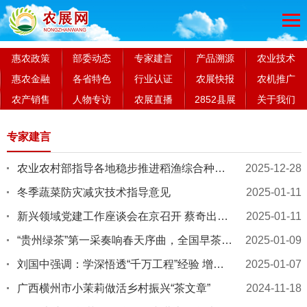
惠农政策
部委动态
专家建言
产品溯源
农业技术
惠农金融
各省特色
行业认证
农展快报
农机推广
农产销售
人物专访
农展直播
2852县展
关于我们
专家建言
农业农村部指导各地稳步推进稻渔综合种养产业高质量发展
2025-12-28
冬季蔬菜防灾减灾技术指导意见
2025-01-11
新兴领域党建工作座谈会在京召开 蔡奇出席并讲话
2025-01-11
“贵州绿茶”第一采奏响春天序曲，全国早茶大会展示水城春茶魅力
2025-01-09
刘国中强调：学深悟透“千万工程”经验 增强乡村振兴针对性实效性
2025-01-07
广西横州市小茉莉做活乡村振兴“茶文章”
2024-11-18