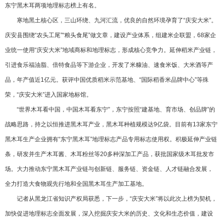
东宁黑木耳两项地理标志榜上有名。
寒地黑土核心区，三山环绕、九河汇流，优良的自然环境孕育了“庆安大米”。
庆安县围绕“农头工尾”“粮头食尾”做文章，建设产业体系，组建米企联盟，68家企
业统一使用“庆安大米”地域商标和地理标志，形成核心竞争力。延伸稻米产业链，
引进食乐福油脂、倍特食品等下游企业，开发了米糠油、速食米饭、大米酒等产
品，年产值近1亿元。获评中国优质稻米示范基地、“国际稻香米品牌中心”等殊
荣，“庆安大米”进入国家地标馆。
“世界木耳看中国，中国木耳看东宁”，东宁按照“建基地、育市场、创品牌”的
战略思路，持之以恒推进黑木耳产业，黑木耳种植规模达9亿袋。目前有13家东宁
黑木耳生产企业拥有“东宁黑木耳”地理标志产品专用标志使用权。积极延伸产业链
条，研发并生产木耳酱、木耳粉丝等20多种深加工产品，获批国家级木耳批发市
场。大力推动东宁黑木耳产业链与创新链、服务链、资金链、人才链融合发展，
全力打造大食物观先行地和全国黑木耳生产加工基地。
记者从黑龙江省知识产权局获悉，下一步，“庆安大米”将以此次上榜为契机，
加快促进地理标志全面发展，深入挖掘庆安大米的历史、文化和生态价值，建设