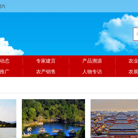
星期六
动态
专家建言
产品溯源
农
推广
农产销售
人物专访
农