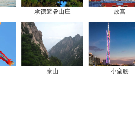
承德避暑山庄
故宫
泰山
小蛮腰