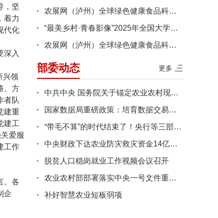
导，坚
农展网（泸州）全球绿色健康食品科技文旅消费综合体建设项目工程···
，着力
“最美乡村·青春影像”2025年全国大学生乡村振兴短视频大赛获奖···
现代化
农展网（泸州）全球绿色健康食品科技文旅消费综合体建设项目工程···
要深入
部委动态
更多
新兴领
路、方
中共中央 国务院关于锚定农业农村现代化 扎实推进乡村全面振兴的···
作者队
国家数据局重磅政策：培育数据交易所、平台企业、数据商“三驾马···
党建重
党建工
“带毛不算”的时代结束了！央行等三部门联合发文：活体畜禽正式···
强关爱服
中央财政下达农业防灾救灾资金14亿元支持各地病虫害防控
建工作
脱贫人口稳岗就业工作视频会议召开
农业农村部部署落实中央一号文件重点工作
言。各
制企
补好智慧农业短板弱项