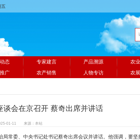
星期五
动态
专家建言
产品溯源
农
推广
农产销售
人物专访
农
座谈会在京召开 蔡奇出席并讲话
025-01-11 来源：本站
政治局常委、中央书记处书记蔡奇出席会议并讲话。他强调，要坚