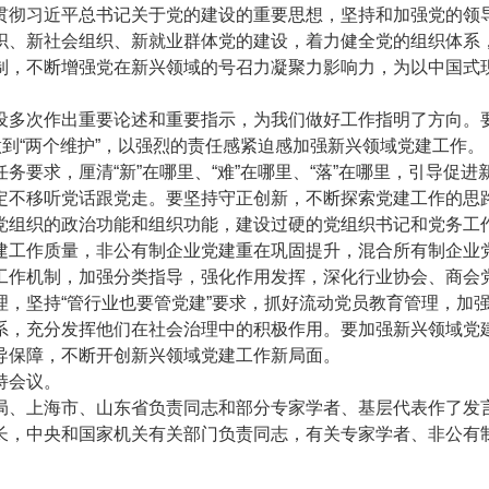
贯彻习近平总书记关于党的建设的重要思想，坚持和加强党的领
织、新社会组织、新就业群体党的建设，着力健全党的组织体系
制，不断增强党在新兴领域的号召力凝聚力影响力，为以中国式
多次作出重要论述和重要指示，为我们做好工作指明了方向。
做到“两个维护”，以强烈的责任感紧迫感加强新兴领域党建工作。
求，厘清“新”在哪里、“难”在哪里、“落”在哪里，引导促进
定不移听党话跟党走。要坚持守正创新，不断探索党建工作的思
党组织的政治功能和组织功能，建设过硬的党组织书记和党务工
建工作质量，非公有制企业党建重在巩固提升，混合所有制企业
工作机制，加强分类指导，强化作用发挥，深化行业协会、商会
，坚持“管行业也要管党建”要求，抓好流动党员教育管理，加
系，充分发挥他们在社会治理中的积极作用。要加强新兴领域党
导保障，不断开创新兴领域党建工作新局面。
持会议。
、上海市、山东省负责同志和部分专家学者、基层代表作了发
长，中央和国家机关有关部门负责同志，有关专家学者、非公有