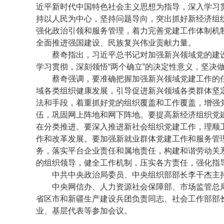
近平新时代中国特色社会主义思想为指导，深入学习
持以人民为中心，坚持问题导向，突出抓好新经济组
强化政治引领和服务管理，着力完善党建工作体制机
全面推进强国建设、民族复兴伟业贡献力量。
蔡奇指出，习近平总书记对加强新兴领域党的建设
学习贯彻，深刻领悟“两个确立”的决定性意义，坚决
蔡奇强调，要准确把握加强新兴领域党建工作的任务要
域各类组织健康发展，引导促进新兴领域各类群体坚
法和手段，着重抓好党的组织覆盖和工作覆盖，增强
伍，巩固网上阵地和网下阵地。要提高新经济组织党
在分类推进。要深入推进新社会组织党建工作，理顺
作和改革发展。要加强新就业群体党建工作和服务管理
务，落实平台企业责任和属地责任，构建和谐劳动关
的组织领导，健全工作机制，压实各方责任，强化指
中共中央政治局委员、中央组织部部长李干杰主
中央网信办、人力资源社会保障部、市场监管总局
省区市和新疆生产建设兵团负责同志、社会工作部部
业、基层代表等参加会议。