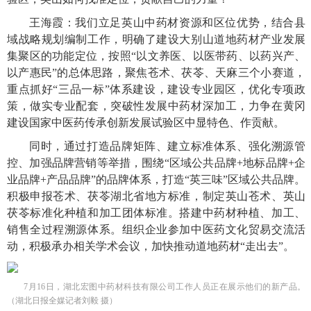
王海霞：我们立足英山中药材资源和区位优势，结合县
域战略规划编制工作，明确了建设大别山道地药材产业发展
集聚区的功能定位，按照“以文养医、以医带药、以药兴产、
以产惠民”的总体思路，聚焦苍术、茯苓、天麻三个小赛道，
重点抓好“三品一标”体系建设，建设专业园区，优化专项政
策，做实专业配套，突破性发展中药材深加工，力争在黄冈
建设国家中医药传承创新发展试验区中显特色、作贡献。
同时，通过打造品牌矩阵、建立标准体系、强化溯源管
控、加强品牌营销等举措，围绕“区域公共品牌+地标品牌+企
业品牌+产品品牌”的品牌体系，打造“英三味”区域公共品牌。
积极申报苍术、茯苓湖北省地方标准，制定英山苍术、英山
茯苓标准化种植和加工团体标准。搭建中药材种植、加工、
销售全过程溯源体系。组织企业参加中医药文化贸易交流活
动，积极承办相关学术会议，加快推动道地药材“走出去”。
7月16日，湖北宏图中药材科技有限公司工作人员正在展示他们的新产品。
（湖北日报全媒记者刘毅 摄）