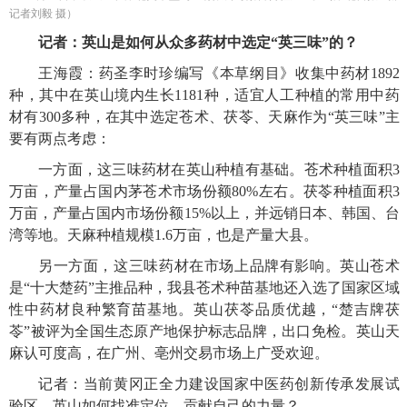
记者刘毅 摄）
记者：英山是如何从众多药材中选定“英三味”的？
王海霞：药圣李时珍编写《本草纲目》收集中药材1892
种，其中在英山境内生长1181种，适宜人工种植的常用中药
材有300多种，在其中选定苍术、茯苓、天麻作为“英三味”主
要有两点考虑：
一方面，这三味药材在英山种植有基础。苍术种植面积3
万亩，产量占国内茅苍术市场份额80%左右。茯苓种植面积3
万亩，产量占国内市场份额15%以上，并远销日本、韩国、台
湾等地。天麻种植规模1.6万亩，也是产量大县。
另一方面，这三味药材在市场上品牌有影响。英山苍术
是“十大楚药”主推品种，我县苍术种苗基地还入选了国家区域
性中药材良种繁育苗基地。英山茯苓品质优越，“楚吉牌茯
苓”被评为全国生态原产地保护标志品牌，出口免检。英山天
麻认可度高，在广州、亳州交易市场上广受欢迎。
记者：当前黄冈正全力建设国家中医药创新传承发展试
验区，英山如何找准定位，贡献自己的力量？