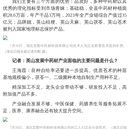
我们主要有三个方面的优势：品质好，多种中药材以其
优秀的理化指标受到市场青睐；基础稳，全县中药材种植面
积28.6万亩，年产干品3万吨，2023年全产业链综合产值过35
亿元；品牌靓，英山桔梗、英山天麻、英山茯苓、英山苍术
被列入国家地理标志保护产品。
7月16日，湖北宏图中药材科技有限公司技术人员正在察看苍术苗的长势。
（湖北日报全媒记者刘毅 摄）
记者：英山发展中药材产业面临的主要问题是什么？
王海霞：良种自给率还要进一步提高。优质苍术的种苗
基地规模偏小，茯苓一、二级菌种本地自制生产用种不足。
精深加工不足。龙头企业带动不够，研发投入不足，高
附加值产品不多。
产业融合发展不够。中医保健、药膳养生等服务拓展不
足，医养、康养融合还有较大提升空间。
7月16日，湖北宏图中药材科技有限公司的工人们正在分选苍术。（湖北日报