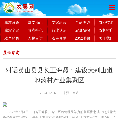
惠农政策
部委动态
专家建言
产品溯源
农业技术
惠农金融
各省特色
行业认证
农展快报
农机推广
农产销售
人物专访
农展直播
2852县展
关于我们
县长专访
对话英山县县长王海霞：建设大别山道
地药材产业集聚区
2024-12-02 来源：本站
2023年3月3日，由省卫健委、省中医药管理局举办的首届湖北省中药技能大
赛决赛在武汉举行，县长王海霞在决赛现场推介全省“十大楚药”之一的“英山苍