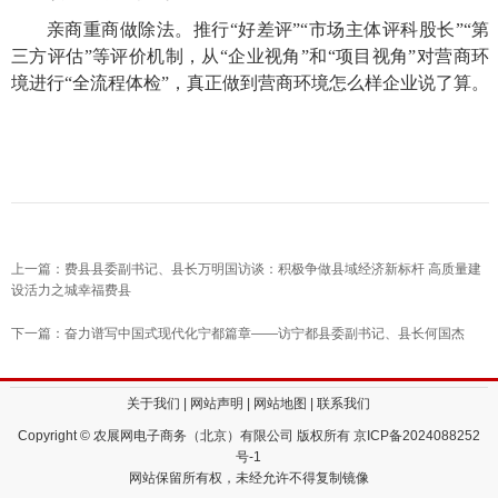
亲商重商做除法。推行“好差评”“市场主体评科股长”“第
三方评估”等评价机制，从“企业视角”和“项目视角”对营商环
境进行“全流程体检”，真正做到营商环境怎么样企业说了算。
上一篇：费县县委副书记、县长万明国访谈：积极争做县域经济新标杆 高质量建
设活力之城幸福费县
下一篇：奋力谱写中国式现代化宁都篇章——访宁都县委副书记、县长何国杰
关于我们
|
网站声明
|
网站地图
|
联系我们
Copyright © 农展网电子商务（北京）有限公司 版权所有
京ICP备2024088252
号-1
网站保留所有权，未经允许不得复制镜像