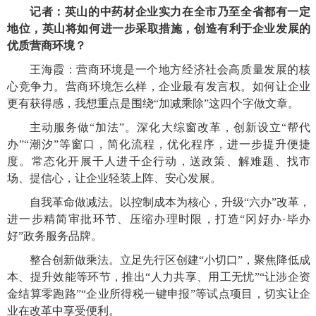
记者：英山的中药材企业实力在全市乃至全省都有一定
地位，英山将如何进一步采取措施，创造有利于企业发展的
优质营商环境？
王海霞：营商环境是一个地方经济社会高质量发展的核
心竞争力。营商环境怎么样，企业最有发言权。如何让企业
更有获得感，我想重点是围绕“加减乘除”这四个字做文章。
主动服务做“加法”。深化大综窗改革，创新设立“帮代
办”“潮汐”等窗口，简化流程，优化程序，进一步提升便捷
度。常态化开展千人进千企行动，送政策、解难题、找市
场、提信心，让企业轻装上阵、安心发展。
自我革命做减法。以控制成本为核心，升级“六办”改革，
进一步精简审批环节、压缩办理时限，打造“冈好办·毕办
好”政务服务品牌。
整合创新做乘法。立足先行区创建“小切口”，聚焦降低成
本、提升效能等环节，推出“人力共享、用工无忧”“让涉企资
金结算零跑路”“企业所得税一键申报”等试点项目，切实让企
业在改革中享受便利。