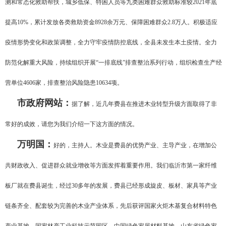
测和常态化救助帮扶，城乡低保、特困人员等九类困难群众救助标准较2021年底
提高10%，累计发放各类救助资金8928余万元、保障困难群众2.8万人。积极适应
疫情形势变化和政策调整，全力守牢疫情防控底线，全县未发生本土疫情。全力
防范化解重大风险，持续组织开展“一排底线”排查整治系列行动，组织检查生产经
营单位4606家，排查整治风险隐患10634项。
市政府网站：
据了解，近几年费县在推进木业转型升级方面取得了非
常好的成效，请您为我们介绍一下这方面的情况。
万明国：
好的，主持人。木业是费县的优势产业、主导产业，在增加公
共财政收入、促进群众就业增收等方面发挥着重要作用。我们临沂市第一家纤维
板厂就在费县诞生，经过30多年的发展，费县已经形成旋皮、板材、家具等产业
链条齐全、配套较为完善的木业产业体系，先后获评国家火炬木基复合材料特色