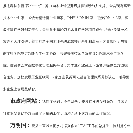
推进科技创新“四个一批”，努力为木业转型升级提供强劲动力支撑。全县现有高新
技术企业61家，省级专精特新企业18家、“小巨人”企业1家、“蹬羚”企业13家。积
极搭建产学研创新平台，每年拿出1000万元木业产学研项目资金，强化关键技术
攻关和人才引进，着力打造全国木业先进成果转化基地和高端人才集聚区；与鲁
南技师学院签订战略合作框架协议，共建鲁南技师学院费县分院暨木业产业学
院。建设费县木业数字化管理服务平台，为木业产业链上下游客户提供全方位综
合服务。加快发展工业互联网，7家企业获得两化融合管理体系贯标认证，引导更
多企业上云用数赋智。
市政府网站：
我们注意到，今年以来，费县在推进乡村振兴，持续提
升农业发展优势方面做了大量的工作，请您介绍下这方面的工作情况。
万明国：
费县一直以来把乡村振兴作为“三农”工作的总抓手，特别是今年