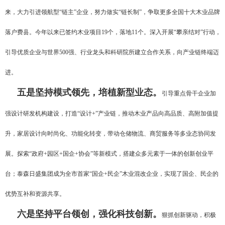
来，大力引进领航型“链主”企业，努力做实“链长制”，争取更多全国十大木业品牌
落户费县。今年以来已签约木业项目19个，落地11个。深入开展“攀亲结对”行动，
引导优质企业与世界500强、行业龙头和科研院所建立合作关系，向产业链终端迈
进。
五是坚持模式领先，培植新型业态。
引导重点骨干企业加
强设计研发机构建设，打造“设计+”产业链，推动木业产品向高品质、高附加值提
升，家居设计向时尚化、功能化转变，带动仓储物流、商贸服务等多业态协同发
展。探索“政府+园区+国企+协会”等新模式，搭建众多元素于一体的创新创业平
台；泰森日盛集团成为全市首家“国企+民企”木业混改企业，实现了国企、民企的
优势互补和资源共享。
六是坚持平台领创，强化科技创新。
狠抓创新驱动，积极