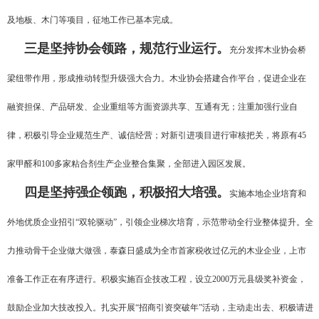
及地板、木门等项目，征地工作已基本完成。
三是坚持协会领路，规范行业运行。
充分发挥木业协会桥
梁纽带作用，形成推动转型升级强大合力。木业协会搭建合作平台，促进企业在
融资担保、产品研发、企业重组等方面资源共享、互通有无；注重加强行业自
律，积极引导企业规范生产、诚信经营；对新引进项目进行审核把关，将原有45
家甲醛和100多家粘合剂生产企业整合集聚，全部进入园区发展。
四是坚持强企领跑，积极招大培强。
实施本地企业培育和
外地优质企业招引“双轮驱动”，引领企业梯次培育，示范带动全行业整体提升。全
力推动骨干企业做大做强，泰森日盛成为全市首家税收过亿元的木业企业，上市
准备工作正在有序进行。积极实施百企技改工程，设立2000万元县级奖补资金，
鼓励企业加大技改投入。扎实开展“招商引资突破年”活动，主动走出去、积极请进