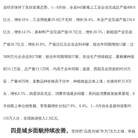
业经济保持了良好发展态势。1—8月份，全县643家规上工业企业完成总产值408.8
亿元，增长18％；工业用电量29.4亿千瓦时，增长58.4%。木业产业完成产值218.4
亿元，增长14.5%；新材料产业完成产值19.7亿元，增长20.5%；新能源产业完成
产值36.7亿元，增长45.8%。产值过亿元企业达到49家，较去年同期增加13家；过
5000万元企业达到178家，较去年同期增加57家。农业生产持续稳定，夏粮播种面
积33.1万亩，总产量13.1万吨，均高于去年同期；蔬菜、西甜瓜在田面积约10万
亩，产量48万吨，多数品种价格高于往年，种植效益总体上涨；生猪存栏35.8万
头，增长6.5%，肉蛋供应充足。消费市场逐步回暖，系列促消费政策效果显现，8
月份限上单位销售额、零售额增长分别27.8%、8.4%。1—9月份全县接待游客约
116万人次，实现旅游收入2.3亿元。
四是城乡面貌持续改善。
坚持把“品质兴城”作为“活力之城、幸福