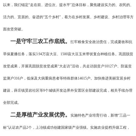
以来，我们锚定“走在前、进位次、提水平”总体目标，聚焦建设实力的、农民的、
活力的、宜居的、奋进的“五个乡村”，着力在乡村发展、乡村建设、乡村治理等方
面攻坚突破。
一是守牢三农工作底线。
扛牢粮食安全政治责任，完成夏收和抗
旱保夏播任务，落实3.94万亩大豆、1500亩大豆玉米带状复合种植任务。巩固脱贫
攻坚成果，开展巩固脱贫攻坚成果“大走访”活动，共走访脱贫户10127户、防返贫
监测户316户，低保及大病重病患者等特殊群体14615户。加快推进美丽宜居乡村
建设，薛庄镇昊岩社区等9个城镇开发边界外安置区全部建设完成，相关手续办理
全部完成。
二是厚植产业发展优势。
实施特色产业培育行动，新增“三品一
标”认证农产品2个，上冶镇成功创建国家级产业强镇。实施农业提档升级工程，