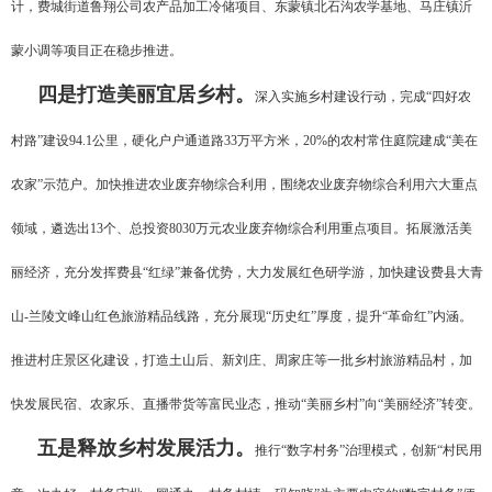
计，费城街道鲁翔公司农产品加工冷储项目、东蒙镇北石沟农学基地、马庄镇沂
蒙小调等项目正在稳步推进。
四是打造美丽宜居乡村。
深入实施乡村建设行动，完成“四好农
村路”建设94.1公里，硬化户户通道路33万平方米，20%的农村常住庭院建成“美在
农家”示范户。加快推进农业废弃物综合利用，围绕农业废弃物综合利用六大重点
领域，遴选出13个、总投资8030万元农业废弃物综合利用重点项目。拓展激活美
丽经济，充分发挥费县“红绿”兼备优势，大力发展红色研学游，加快建设费县大青
山-兰陵文峰山红色旅游精品线路，充分展现“历史红”厚度，提升“革命红”内涵。
推进村庄景区化建设，打造土山后、新刘庄、周家庄等一批乡村旅游精品村，加
快发展民宿、农家乐、直播带货等富民业态，推动“美丽乡村”向“美丽经济”转变。
五是释放乡村发展活力。
推行“数字村务”治理模式，创新“村民用