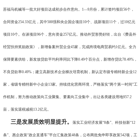
苏福马机械等一批大好项目达成初步合作意向。1—9月份，累计签约项目56个，
合同资金254.33亿元，其中500强和央企国企项目10个、战新项目11个，过10亿元
项目10个。在谈项目96个，意向资金257亿元。推动外贸形势好转，出台《费县外
经贸扶持奖励政策》，新增备案外贸企业45家，完成跨境电商贸易约1亿元。全力
保障要素供给，新发放贷款平均利率同比下降0.49个百分点，新增存贷比78.49%，
不良贷款率0.49%；建立高新技术企业梯次培育机制，新认定市级专精特新企业12
家，省级专精特新中小企业13家。持续优化营商环境，严格落实“两个第一时间”工
作机制，努力推动政策向工业聚集、要素向工业集中，出让各类建设用地957.2
亩，落实退税减税13.2亿元。
三是发展质效明显提升。
落实工业经济发展“8条”、科技创新“12
条”、惠企政策“政企直通车”平台汇集政策48条，公布两批免申即享政策542项，工