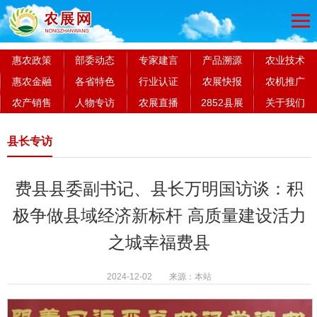
惠农政策
部委动态
专家建言
产品溯源
农业技术
惠农金融
各省特色
行业认证
农展快报
农机推广
农产销售
人物专访
农展直播
2852县展
关于我们
县长专访
费县县委副书记、县长万明国访谈：积
极争做县域经济新标杆 高质量建设活力
之城幸福费县
2024-12-02 来源：本站