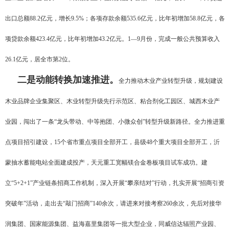
出口总额88.2亿元，增长9.5%；各项存款余额535.6亿元，比年初增加58.8亿元，各
项贷款余额423.4亿元，比年初增加43.2亿元。1—9月份，完成一般公共预算收入
26.1亿元，居全市第2位。
二是动能转换加速推进。
全力推动木业产业转型升级，规划建设
木业品牌企业集聚区、木业转型升级先行示范区、粘合剂化工园区、城西木业产
业园，闯出了一条“龙头带动、中等抱团、小微众创”转型升级新路径。全力推进重
点项目招引建设，15个省市重点项目全部开工，县级48个重大项目全部开工，沂
蒙抽水蓄能电站全面建成投产，天元重工宽幅镁合金卷板项目试车成功。建
立“5+2+1”产业链条招商工作机制，深入开展“攀亲结对”行动，扎实开展“招商引资
突破年”活动，走出去“敲门招商”140余次，请进来对接考察260余次，先后对接华
润集团、国家能源集团、益海嘉里集团等一批大型企业，同威信达辐照产业园、