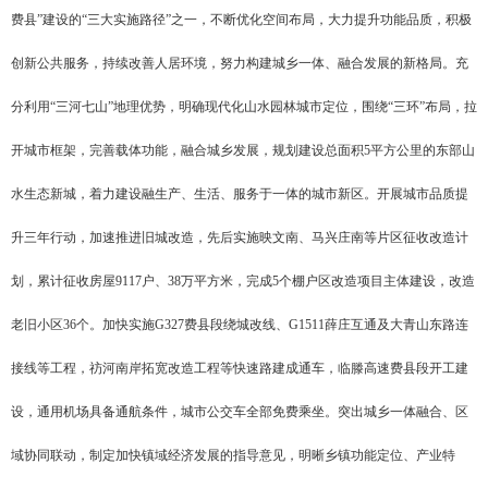
费县”建设的“三大实施路径”之一，不断优化空间布局，大力提升功能品质，积极
创新公共服务，持续改善人居环境，努力构建城乡一体、融合发展的新格局。充
分利用“三河七山”地理优势，明确现代化山水园林城市定位，围绕“三环”布局，拉
开城市框架，完善载体功能，融合城乡发展，规划建设总面积5平方公里的东部山
水生态新城，着力建设融生产、生活、服务于一体的城市新区。开展城市品质提
升三年行动，加速推进旧城改造，先后实施映文南、马兴庄南等片区征收改造计
划，累计征收房屋9117户、38万平方米，完成5个棚户区改造项目主体建设，改造
老旧小区36个。加快实施G327费县段绕城改线、G1511薛庄互通及大青山东路连
接线等工程，祊河南岸拓宽改造工程等快速路建成通车，临滕高速费县段开工建
设，通用机场具备通航条件，城市公交车全部免费乘坐。突出城乡一体融合、区
域协同联动，制定加快镇域经济发展的指导意见，明晰乡镇功能定位、产业特