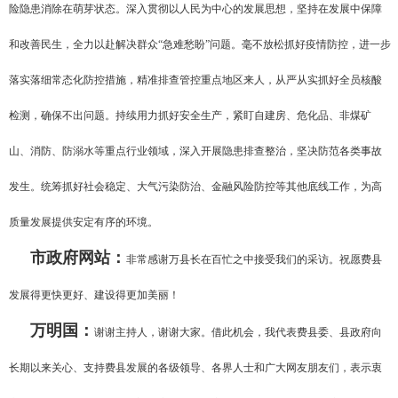
险隐患消除在萌芽状态。深入贯彻以人民为中心的发展思想，坚持在发展中保障
和改善民生，全力以赴解决群众“急难愁盼”问题。毫不放松抓好疫情防控，进一步
落实落细常态化防控措施，精准排查管控重点地区来人，从严从实抓好全员核酸
检测，确保不出问题。持续用力抓好安全生产，紧盯自建房、危化品、非煤矿
山、消防、防溺水等重点行业领域，深入开展隐患排查整治，坚决防范各类事故
发生。统筹抓好社会稳定、大气污染防治、金融风险防控等其他底线工作，为高
质量发展提供安定有序的环境。
市政府网站：
非常感谢万县长在百忙之中接受我们的采访。祝愿费县
发展得更快更好、建设得更加美丽！
万明国：
谢谢主持人，谢谢大家。借此机会，我代表费县委、县政府向
长期以来关心、支持费县发展的各级领导、各界人士和广大网友朋友们，表示衷