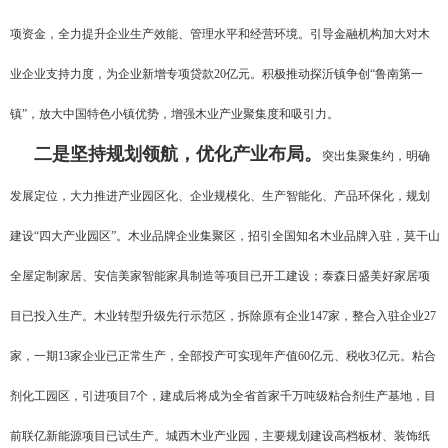
项资金，全力提升企业生产效能、管理水平和经营环境。引导金融机构加大对木
业企业支持力度，为企业新增专项贷款20亿元。积极推动探沂镇争创“鲁南第一
镇”，放大中国特色小镇优势，增强木业产业聚集度和吸引力。
二是坚持规划领航，优化产业布局。
突出集聚集约，明确
发展定位，大力推进产业园区化、企业规模化、生产智能化、产品环保化，规划
建设“四大产业园区”。木业品牌企业集聚区，招引全国知名木业品牌入驻，莫干山
全屋定制家居、安信美家智能家具制造等项目已开工建设；泰森日盛美好家居项
目已投入生产。木业转型升级先行示范区，拆除原有企业147家，整合入驻企业27
家，一期13家企业已正常生产，全部投产可实现年产值60亿元、税收3亿元。粘合
剂化工园区，引进项目7个，建成后将成为全省首家千万吨级粘合剂生产基地，目
前联亿新能源项目已试生产。城西木业产业园，主要规划建设高档板材、装饰纸