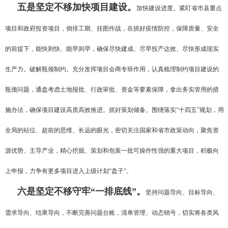
五是坚定不移加快项目建设。
加快建设进度。紧盯省市县重点
项目和政府投资项目，倒排工期、挂图作战，在抓好疫情防控，保障质量、安全
的前提下，能快则快、能早则早，确保尽快建成、尽早投产达效、尽快形成现实
生产力。破解瓶颈制约。充分发挥项目会商专班作用，认真梳理制约项目建设的
瓶颈问题，通盘考虑土地报批、行政审批、资金等要素保障，拿出务实管用的措
施办法，确保项目建设高质高效推进。抓好策划储备。围绕落实“十四五”规划，用
全局的站位、超前的思维、长远的眼光，密切关注国家和省市政策动向，聚焦资
源优势、主导产业，精心挖掘、策划和包装一批可操作性强的重大项目，积极向
上申报，力争有更多项目进入上级计划“盘子”。
六是坚定不移守牢“一排底线”。
坚持问题导向、目标导向、
需求导向、结果导向，不断完善问题台账，清单管理、动态销号，切实将各类风