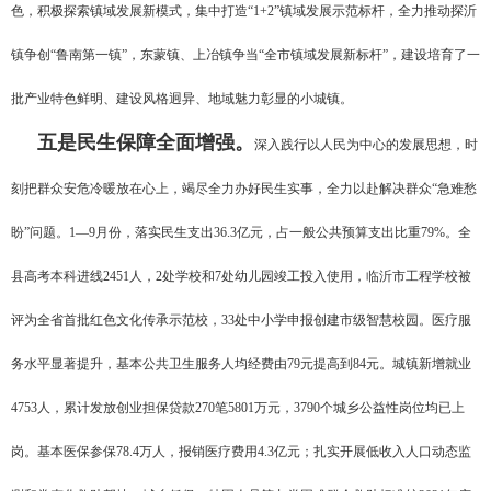
色，积极探索镇域发展新模式，集中打造“1+2”镇域发展示范标杆，全力推动探沂
镇争创“鲁南第一镇”，东蒙镇、上冶镇争当“全市镇域发展新标杆”，建设培育了一
批产业特色鲜明、建设风格迥异、地域魅力彰显的小城镇。
五是民生保障全面增强。
深入践行以人民为中心的发展思想，时
刻把群众安危冷暖放在心上，竭尽全力办好民生实事，全力以赴解决群众“急难愁
盼”问题。1—9月份，落实民生支出36.3亿元，占一般公共预算支出比重79%。全
县高考本科进线2451人，2处学校和7处幼儿园竣工投入使用，临沂市工程学校被
评为全省首批红色文化传承示范校，33处中小学申报创建市级智慧校园。医疗服
务水平显著提升，基本公共卫生服务人均经费由79元提高到84元。城镇新增就业
4753人，累计发放创业担保贷款270笔5801万元，3790个城乡公益性岗位均已上
岗。基本医保参保78.4万人，报销医疗费用4.3亿元；扎实开展低收入人口动态监