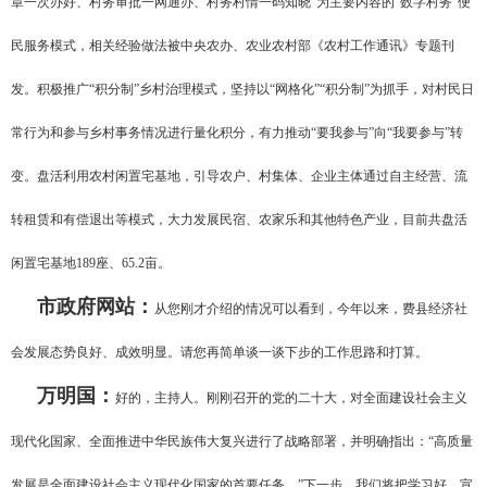
章一次办好、村务审批一网通办、村务村情一码知晓”为主要内容的“数字村务”便
民服务模式，相关经验做法被中央农办、农业农村部《农村工作通讯》专题刊
发。积极推广“积分制”乡村治理模式，坚持以“网格化”“积分制”为抓手，对村民日
常行为和参与乡村事务情况进行量化积分，有力推动“要我参与”向“我要参与”转
变。盘活利用农村闲置宅基地，引导农户、村集体、企业主体通过自主经营、流
转租赁和有偿退出等模式，大力发展民宿、农家乐和其他特色产业，目前共盘活
闲置宅基地189座、65.2亩。
市政府网站：
从您刚才介绍的情况可以看到，今年以来，费县经济社
会发展态势良好、成效明显。请您再简单谈一谈下步的工作思路和打算。
万明国：
好的，主持人。刚刚召开的党的二十大，对全面建设社会主义
现代化国家、全面推进中华民族伟大复兴进行了战略部署，并明确指出：“高质量
发展是全面建设社会主义现代化国家的首要任务。”下一步，我们将把学习好、宣