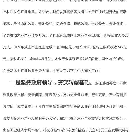
产业基地、国家林产工业科技示范园区、中国绿色家居材料基地、山东省绿色家
居材料特色产业集群。近年来，我们认真贯彻落实省市关于产业转型升级的部署
要求，坚持政府领导、规划领航、协会领路、模式领先、平台领创、强企领跑，
全力推动木业产业转型升级。全县现有规模以上木业企业538家，直接从业人员20
万人。2021年规上木业企业完成产值300亿元，增长20%；全行业实现税收24.2亿
元，增长43.4%。今年1—9月份，木业产业实现产值246.7亿元，同比增长9.6%。
在推动木业产业转型升级方面，主要做了以下几个方面的工作：
一是坚持政府领导，夯实转型基础。
狠抓基础再造，不断
强化政策支撑、要素保障、环境优化，努力为企业鼎新、行业更新、产业育新拓
展空间。成立县委、县政府主要负责同志任组长的木业产业转型升级领导小组，
设立乡镇木业产业发展服务办公室；制定《费县木业产业转型升级实施方案》，
出台工业经济发展“8条”、科技创新“12条”等政策措施，设立1亿元工业发展扶持专