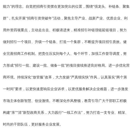
能力”的理念。自觉把招商引资摆在更加突出的位置，围绕“强龙头、补链条、聚集
群”，扎实开展“招商引资突破年”活动，聚焦主导产业、战新产业、优质企业、利
用外资四项重点，主动走出去、积极请进来，精准招引补链强链延链项目，努力
做到招引一个项目、升级一个链条、打造一个集群，不断提升项目招引质效。健
全完善招商工作机制。把责任压实到每个人、每个环节，加强工作督导调度，努
力形成“招引一批、建设一批、储备一批”的项目接续推进良好格局。进一步优化营
商环境。持续深化“放管服”改革，大力发扬“严真细实快”作风，认真落实“两个第
一时间”要求，以更快速度响应企业诉求，以更优服务解决企业难题，进一步激发
市场主体创新智慧、创业激情。不断深化作风整顿，教育引导广大干部职工积极
构建“亲”“清”新型政商关系，大力践行“一线工作法”，努力打造一支专业、精深、
时尚的干部队伍，更好服务企业发展。