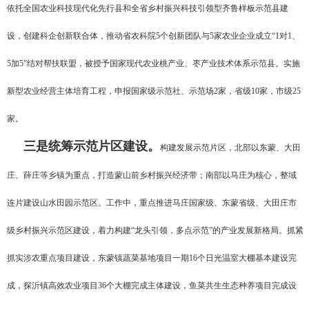
依托全国农业科技现代化先行县和全省乡村振兴科技引领型齐鲁样板示范县建
设，创建科企创新联合体，推动省农科院5个创新团队与5家农业企业成立“1对1、
5加5”结对帮扶联盟，被授予国家现代农业桃产业、枣产业技术体系示范县。实施
新型农业经营主体培育工程，申报国家级示范社、示范场2家，省级10家，市级25
家。
三是统筹示范片区建设。
构建发展示范片区，北部以东蒙、大田
庄、薛庄等乡镇为重点，打造蒙山前乡村振兴经济带；南部以马庄为核心，整域
连片建设山水田园示范区。工作中，重点推进马庄国家级、东蒙省级、大田庄市
级乡村振兴示范区建设，着力构建“龙头引领，多点示范”的产业发展新格局。抓紧
抓实涉农重点项目建设，东蒙镇蔬菜基地项目一期16个日光温室大棚基本建设完
成，探沂镇高效农业项目36个大棚完成主体建设，鱼菜共生生态种养项目完成设