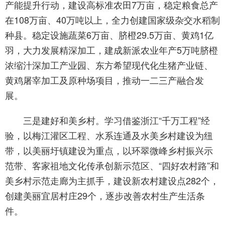
产能提升行动，建设高标准农田7万亩，稳定粮食总产
在108万亩、40万吨以上，全力创建国家级杂交水稻制
种县。稳定设施蔬菜6万亩、脐橙29.5万亩、黄鸡1亿
羽，大力发展精深加工，建成新派农业年产5万吨脐橙
浓缩汁深加工产业园、东方希望现代化生猪产业链、
黄鸡屠宰加工及原种场项目，推动一二三产融合发
展。
三是建好和美乡村。学习借鉴浙江“千万工程”经
验，以梅江灌区工程、水系连通及水美乡村建设为纽
带，以美丽圩镇建设为重点，以环翠微峰乡村振兴示
范带、客家祖地文化传承创新示范区、“四好农村路”和
美乡村示范走廊为主抓手，建设新农村建设点282个，
创建美丽宜居村庄29个，逐步改善农村生产生活条
件。