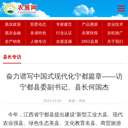
惠农政策
部委动态
专家建言
产品溯源
农业技术
惠农金融
各省特色
行业认证
农展快报
农机推广
农产销售
人物专访
农展直播
2852县展
关于我们
县长专访
奋力谱写中国式现代化宁都篇章——访
宁都县委副书记、县长何国杰
2024-12-02 来源：本站
今年，江西省宁都县提出建设“新型工业大县、现代
农业强县、绿色生态美县、文化教育名县、商贸旅游