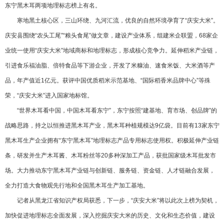
东宁黑木耳两项地理标志榜上有名。
寒地黑土核心区，三山环绕、九河汇流，优良的自然环境孕育了“庆安大米”。
庆安县围绕“农头工尾”“粮头食尾”做文章，建设产业体系，组建米企联盟，68家企
业统一使用“庆安大米”地域商标和地理标志，形成核心竞争力。延伸稻米产业链，
引进食乐福油脂、倍特食品等下游企业，开发了米糠油、速食米饭、大米酒等产
品，年产值近1亿元。获评中国优质稻米示范基地、“国际稻香米品牌中心”等殊
荣，“庆安大米”进入国家地标馆。
“世界木耳看中国，中国木耳看东宁”，东宁按照“建基地、育市场、创品牌”的
战略思路，持之以恒推进黑木耳产业，黑木耳种植规模达9亿袋。目前有13家东宁
黑木耳生产企业拥有“东宁黑木耳”地理标志产品专用标志使用权。积极延伸产业链
条，研发并生产木耳酱、木耳粉丝等20多种深加工产品，获批国家级木耳批发市
场。大力推动东宁黑木耳产业链与创新链、服务链、资金链、人才链融合发展，
全力打造大食物观先行地和全国黑木耳生产加工基地。
记者从黑龙江省知识产权局获悉，下一步，“庆安大米”将以此次上榜为契机，
加快促进地理标志全面发展，深入挖掘庆安大米的历史、文化和生态价值，建设