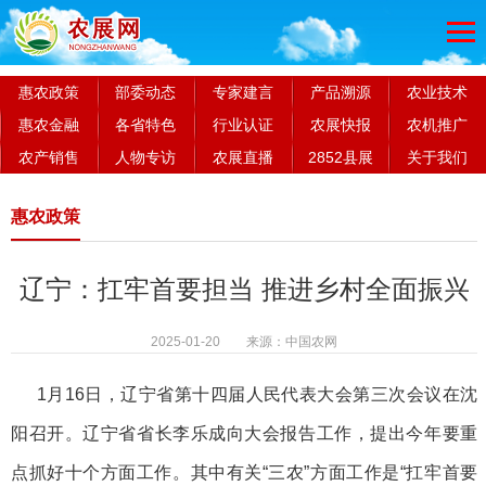
惠农政策
部委动态
专家建言
产品溯源
农业技术
惠农金融
各省特色
行业认证
农展快报
农机推广
农产销售
人物专访
农展直播
2852县展
关于我们
惠农政策
辽宁：扛牢首要担当 推进乡村全面振兴
2025-01-20 来源：中国农网
1月16日，辽宁省第十四届人民代表大会第三次会议在沈
阳召开。辽宁省省长李乐成向大会报告工作，提出今年要重
点抓好十个方面工作。其中有关“三农”方面工作是“扛牢首要