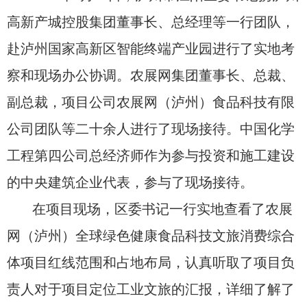
高新产城控股集团董事长、总经理等一行团队，
赴泸州国家高新区智能终端产业园进行了实地考
察和现场办公协调。农展网集团董事长、总裁、
副总裁，项目公司农展网（泸州）食品科技有限
公司团队等二十余人进行了现场接待。中国化学
工程第四公司总经济师作为参与投资和施工建设
的中央建筑企业代表，参与了现场接待。
在项目现场，区委书记一行实地查看了农展
网（泸州）全球绿色健康食品科技文旅消费综合
体项目红线范围和占地布局，认真听取了项目负
责人对于项目定位工业文旅的汇报，详细了解了