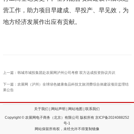
营工作，助力项目早建成、早投产、早见效，为
地方经济发展作出应有贡献。
上一篇：韩城市城投集团赴农展网泸州公司考察 双方达成投资协议共识
下一篇：农展网（泸州）全球绿色健康食品科技文旅消费综合体建设项目监理结
果公告
关于我们
|
网站声明
|
网站地图
|
联系我们
Copyright © 农展网电子商务（北京）有限公司 版权所有
京ICP备2024088252
号-1
网站保留所有权，未经允许不得复制镜像