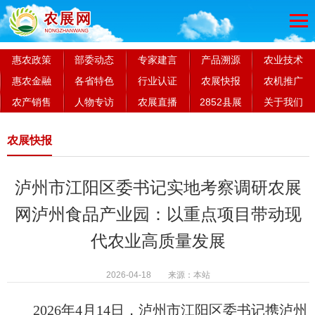
惠农政策
部委动态
专家建言
产品溯源
农业技术
惠农金融
各省特色
行业认证
农展快报
农机推广
农产销售
人物专访
农展直播
2852县展
关于我们
农展快报
泸州市江阳区委书记实地考察调研农展
网泸州食品产业园：以重点项目带动现
代农业高质量发展
2026-04-18 来源：本站
2026年4月14日，泸州市江阳区委书记携泸州