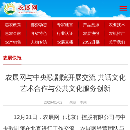
惠农政策
部委动态
专家建言
产品溯源
农业技术
惠农金融
各省特色
行业认证
农展快报
农机推广
农产销售
人物专访
农展直播
2852县展
关于我们
农展快报
农展网与中央歌剧院开展交流 共话文化
艺术合作与公共文化服务创新
2026-01-02 来源：本站
12
月31日，农展网（北京）控股有限公司与中
央歌剧院在北京进行工作交流。农展网经营团队与