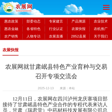
惠农政策
部委动态
专家建言
产品溯源
农业技术
惠农金融
各省特色
行业认证
农展快报
农机推广
农产销售
人物专访
农展直播
2852县展
关于我们
农展快报
农展网就甘肃岷县特色产业育种与交易
召开专项交流会
2025-12-13 来源：本站
12月11日，农展网在四川泸州龙庆寨项目部
接待了甘肃岷县特色产业合作的专程代表来访人
员，甘肃（瑞君堂）中药材科技发展有限公司总