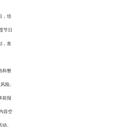
日，培
度节日
划，发
动和整
政风险。
事前报
内容空
活动。