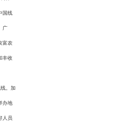
中国线
、广
农富农
和丰收
底线。加
举办地
好人员