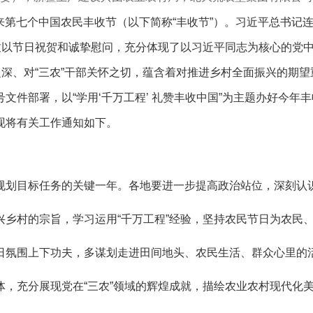
迎来第七个中国农民丰收节（以下简称“丰收节”）。习近平总书记连
致以节日祝贺和诚挚慰问，充分体现了以习近平同志为核心的党
之深、对“三农”干部关怀之切，蕴含着对推进乡村全面振兴的期望
件部署，以“学用‘千万工程’ 礼赞丰收中国”为主题办好今年
现将有关工作通知如下。
五”规划目标任务的关键一年。各地要进一步提高政治站位，深刻认
乡村的宗旨，学习运用“千万工程”经验，坚持农民节日为农民
日氛围上下功夫，多谋划走进田间地头、农民生活、群众心里的
，充分展现党在“三农”领域的辉煌成就，描绘农业农村现代化