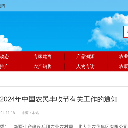
星期四
动态
专家建言
产品溯源
农
推广
农产销售
人物专访
农
2024年中国农民丰收节有关工作的通知
024-11-18 来源：本站
委），新疆生产建设兵团农业农村局，北大荒农垦集团有限公司