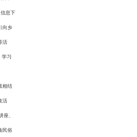
送信息下
引向乡
等活
、学习
素相结
收活
讲座、
族民俗