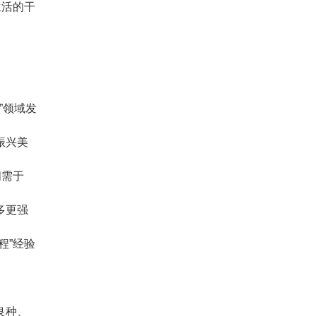
生活的干
”领域发
振兴美
问需于
多更强
程”经验
。
良种、