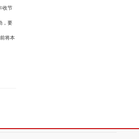
丰收节
动，要
日前将本