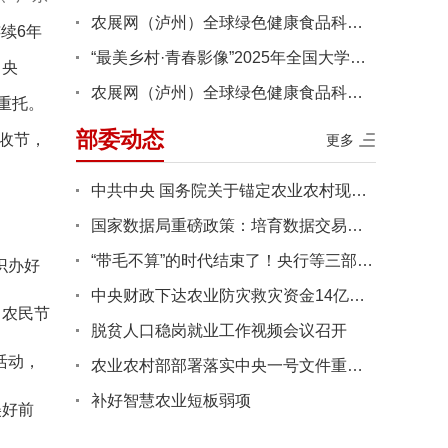
农展网（泸州）全球绿色健康食品科技文旅消费综合体建设项目工程···
续6年
“最美乡村·青春影像”2025年全国大学生乡村振兴短视频大赛获奖···
中央
农展网（泸州）全球绿色健康食品科技文旅消费综合体建设项目工程···
重托。
部委动态
丰收节，
更多
中共中央 国务院关于锚定农业农村现代化 扎实推进乡村全面振兴的···
国家数据局重磅政策：培育数据交易所、平台企业、数据商“三驾马···
“带毛不算”的时代结束了！央行等三部门联合发文：活体畜禽正式···
识办好
中央财政下达农业防灾救灾资金14亿元支持各地病虫害防控
、农民节
脱贫人口稳岗就业工作视频会议召开
活动，
农业农村部部署落实中央一号文件重点工作
补好智慧农业短板弱项
美好前