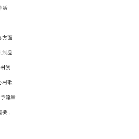
等活
各方面
乳制品
乡村资
办村歌
给予流量
需要，